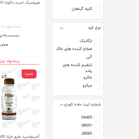
هیومیک اسید داکوتا 10 لیتر
کلیه گیاهان
تعداد نظرات 0
نوع کود
۴,۰۰۰,۰۰۰ تومان
ارگانیک
۶۰۰,۰۰۰
اصلاح کننده های خاک
آلی
پیشنهاد ویژ
تنظیم کننده های
رشد
جدید
ماکرو
میکرو
شماره ثبت ماده کودی
04465
08091
28085
آمینواسید مایع فیلا 500 میلی لیتر