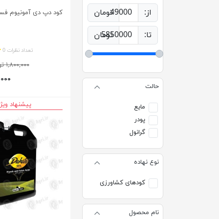
از:
49000
تومان
کود دپ دی آمونیوم فسفات 5
تا:
5850000
تومان
تعداد نظرات 0
۱,۸۰۰,۰۰۰ تومان
۲۰,۰۰۰
حالت
پیشنهاد ویژ
مایع
پودر
گرانول
نوع نهاده
کودهای کشاورزی
نام محصول