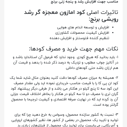
مناسب جهت افزایش رشد و پنجه زنی برنج
تاثیرات اصلی
کود امازون معجزه گر رشد
رویشی برنج
:
افزایش و توسعه اندام های هوایی
افزایش کیفیت محصولات کشاورزی
تنظیم کننده فتوسنتز و افزایش دهنده
نکات مهم جهت خرید و مصرف کودها:
۱- باید بدانید که هیچ کودی وجود ندارد که فرمول آن استاندارد باشد و
در آنالیز جواب مطلوب و نزدیک به درصد ذکر شده را بدهد و قیمت آن
هم ارزان باشد حتی کودهای داخلی
۲- همیشه به میزان مصرف کودها دقت کنید بعنوان مثال شاید شما یک
کود ان پی کا را با قیمت مناسب خریداری نموده اید ولی مقدار مصرف
این کود سه تا پنج کیلو در هکتار می باشد و از طرفی دیگر پیشنهاد کود
گران تری با مصرف دو تا سه کیلو در هکتار را بخاطر اختلاف قیمت جزئی
آن رد کرده اید که در نهایت صرفه اقتصادی و کیفیت ترجیحا با محصول
گرانتر بوده است.
۳- نسبت به کشور سازنده محصول، وسواس به خرج دهید چرا که برای
تولید و تایید یک محصول در بعضی از کشور ها، نظیر کشورهای اروپایی
و آمریکایی می‌بایست برای تولید یک محصول از فیلترهای زیادی رد