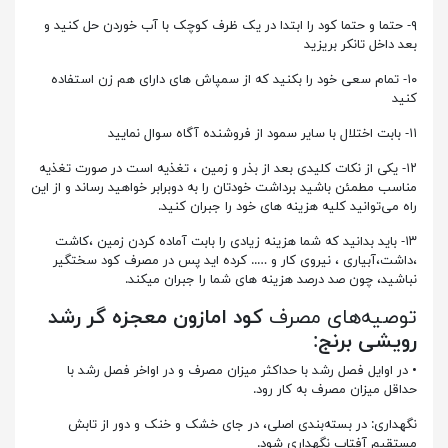
۹- حتما و حتما کود را ابتدا در یک ظرف کوچک با آب خوردن حل کنید و
بعد داخل تانکر بریزید
۱۰- تمام سعی خود را بکنید که از سمپاش های دارای هم زن استفاده
کنید
۱۱- بابت اختلال با سایر سمود از فروشنده آگاه سوال نمایید
۱۲- یکی از نکات کلیدی بعد از بذر و زمین ، تغذیه است در صورت تغذیه
مناسب مطمئن باشید برداشت خودتان را به دوبرابر خواهید رساند و از این
راه می‌توانید کلیه هزینه های خود را جبران کنید.
۱۳- باید بدانید که شما هزینه زیادی را بابت آماده کردن زمین ،کاشت
،داشت،آبیاری ، نیروی کار و ….. کرده اید پس در مصرف کود سختگیر
نباشید، چون صد درصد هزینه های شما را جبران میکند.
توصیه‌های مصرف
کود امازون معجزه گر رشد
رویشی برنج
:
• در اوایل فصل رشد با حداکثر میزان مصرف و در اواخر فصل رشد با
حداقل میزان مصرف به کار رود.
نگهداری: در بسته‌بندی اصلی، در جای خشک و خنک و دور از تابش
مستقیم آفتاب نگهداری شود.