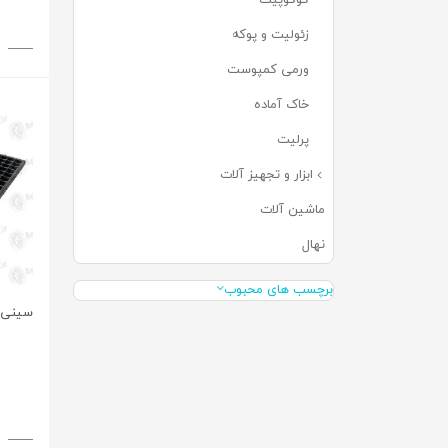
زئولیت و پوکه
(۵)
ورمی کمپوست
(۴)
خاک آماده
(۱۹)
پرلیت
(۶)
ابزار و تجهیز آلات
(۶۳)
ماشین آلات
(۰)
نهال
(۰)
برچسب های محبوب
سینی نشا 170 حفر