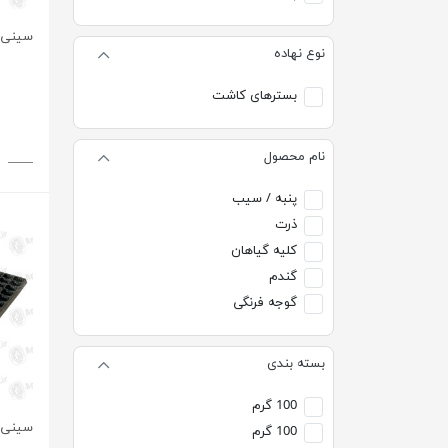
سینی کشت 72
نوع نهاده
بسترهای کاشت
نام محصول
پنبه / سیب
ذرت
کلیه گیاهان
گندم
گوجه فرنگی
بسته بندی
100 گرم
سینی نشا 78 حف
100 گرم