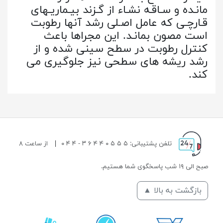
مانـده و سـاقـه نشـاء از گـزند بیـماریـهای
قـارچـی که عامل اصـلی رشد آنها رطوبت
است مصون بمانـد. این مجراها باعث
کنترل رطوبت در سطح سینی شده و از
رشد ریشه های سطحی نیز جلوگیری می
کند.
تلفن پشتیبانی: ۵ ۵ ۵ ۰ ۴ ۴ ۶ ۳ - ۴ ۴ ۰
|
از ساعت ۸
صبح الی ۱۹ شب پاسخگوی شما هستیم.
بازگشت به بالا ▲