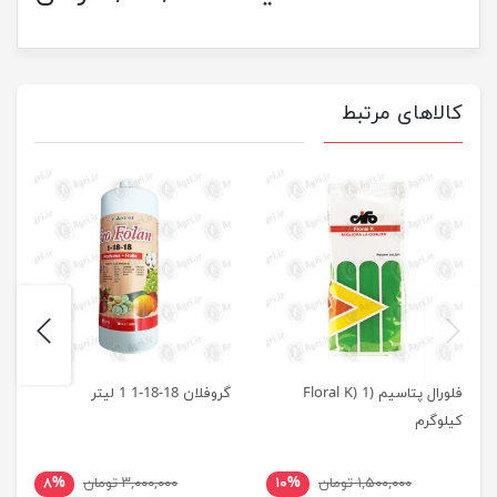
کالاهای مرتبط
next
previus
فلورال پتاسیم (Floral K) 1
گروفلان 18-18-1 1 لیتر
کیلوگرم
۱,۵۰۰,۰۰۰ تومان
۱۰%
۳,۰۰۰,۰۰۰ تومان
۸%