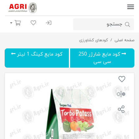
ورود | ثبت نام
لیست مورد علاقه
سبد خرید
صفحه اصلی
کود توربو پتاس 1 کیلوگرم
کودهای کشاورزی
کود مایع شارژر 250
کود مایع کینگ 1 لیتر
سی سی