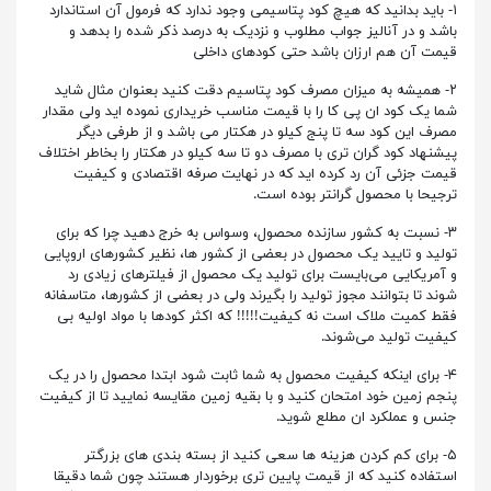
۱- باید بدانید که هیچ کود پتاسیمی وجود ندارد که فرمول آن استاندارد
باشد و در آنالیز جواب مطلوب و نزدیک به درصد ذکر شده را بدهد و
قیمت آن هم ارزان باشد حتی کودهای داخلی
۲- همیشه به میزان مصرف کود پتاسیم دقت کنید بعنوان مثال شاید
شما یک کود ان پی کا را با قیمت مناسب خریداری نموده اید ولی مقدار
مصرف این کود سه تا پنج کیلو در هکتار می باشد و از طرفی دیگر
پیشنهاد کود گران تری با مصرف دو تا سه کیلو در هکتار را بخاطر اختلاف
قیمت جزئی آن رد کرده اید که در نهایت صرفه اقتصادی و کیفیت
ترجیحا با محصول گرانتر بوده است.
۳- نسبت به کشور سازنده محصول، وسواس به خرج دهید چرا که برای
تولید و تایید یک محصول در بعضی از کشور ها، نظیر کشورهای اروپایی
و آمریکایی می‌بایست برای تولید یک محصول از فیلترهای زیادی رد
شوند تا بتوانند مجوز تولید را بگیرند ولی در بعضی از کشورها، متاسفانه
فقط کمیت ملاک است نه کیفیت!!!!! که اکثر کودها با مواد اولیه بی
کیفیت تولید می‌شوند.
۴- برای اینکه کیفیت محصول به شما ثابت شود ابتدا محصول را در یک
پنجم زمین خود امتحان کنید و با بقیه زمین مقایسه نمایید تا از کیفیت
جنس و عملکرد ان مطلع شوید.
۵- برای کم کردن هزینه ها سعی کنید از بسته بندی های بزرگتر
استفاده کنید که از قیمت پایین تری برخوردار هستند چون شما دقیقا