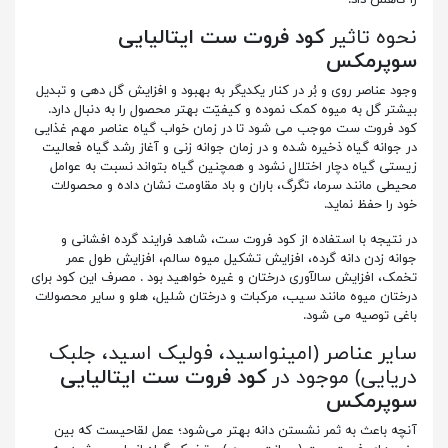
را کاهش داد.
نحوه تاثیر
کود فروت ست ایتالیایی
سوپرمکس
وجود عناصر روی و بُر در کنار یکدیگر به بهبود و افزایش گل دهی و تبدیل
بیشتر گل به میوه کمک نموده و کیفیّت بهتر محصول را به دنبال دارد.
کود فروت ست موجب می شود تا در زمان خواب گیاه عناصر مهم غذایی
در جوانه گیاه ذخیره شده و در زمان جوانه زنی و آغاز رشد گیاه فعالیت
زیستی گیاه دچار اختلال نشود و همچنین گیاه بتواند نسبت به عوامل
محیطی مانند سرما، تگرگ، باران و باد مقاومت نشان داده و محصولات
خود را حفظ نماید.
در نتیجه با استفاده از کود فروت ست، شاهد فرایند گرده افشانی و
جوانه زدن دانه گرده، افزایش تشکیل میوه سالم، افزایش طول عمر
تخمک، افزایش سال­آوری درختان و غیره خواهید بود . مصرف این کود برای
درختان میوه مانند سیب، مرکبات و درختان شلیل، هلو و سایر محصولات
باغی توصیه می شود.
سایر عناصر (امینواسید، فولیک اسید، جلبک
دریایی) موجود در
کود فروت ست ایتالیایی
سوپرمکس
آنچه باعث به ثمر نشستن دانه بهتر می‌شود؛ عمل لقاحیست که بین