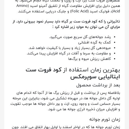
عنصرهای فروت ست (بر، ازت و روی) و تخمک گیاه انجام می‌شود. به
همین دلیل برای افزایش مقاومت گیاه از تلفیق آمینو اسید (Amino
Acid)، فولیک اسید (Folic Acid) و جلبک دریایی استفاده می‌کنند.
تاثیراتی را که کود فروت ست بر گیاه دارد بسیار نمود بیرونی دارد. از
مزایای آن می توان به موارد زیر اشاره کرد :
رشد جوانه‌های گل سریع صورت می‌گیرد.
کمک به گرده افشانی
میوه‌دهی گل بسیار زیاد و بسیار با کیفیت خواهد شد.
و مقاومت به سرما و آفات در گیاه افزایش پیدا می‌کند.
کاهش ریزش میوه و برگ‌ها
بهترین زمان استفاده از
کود فروت ست
ایتالیایی سوپرمکس
بعد از برداشت محصول
بلافاصله پس از برداشت و قبل از ریزش برگ ها از آنجا که اندام های
اولیه گل داخل جوانه ها، در مهرماه تشکیل می شود، بنابراین این مرحله
بسیار حساس است و وجود روی، ازت و بور داخل جوانه ها موجب تقویت
و افزایش میزان ذخیره انرژی جوانه ها می شود.
زمان تورم جوانه
زمان تورم جوانه ها که در اواخر اسفند یا اوایل بهار اتفاق می افتد. چون