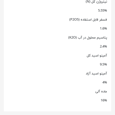
نیتروژن کل (N)
5.55%
فسفر قابل استفاده (P2O5)
1.6%
پتاسیم محلول در آب (K2O)
2.4%
آمینو اسید کل
9.5%
آمینو اسید آزاد
4%
ماده آلی
16%