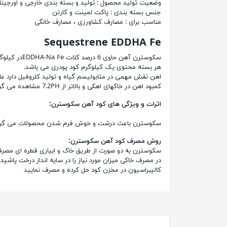
وضعیت تولید محصول : تولید و بسته بندی خارجی و اورجینا
جنس بسته بندی : پاکت لمینت و کارتن
مناسب برای : مصارف کشاورزی ، مصارف خانگی
Sequestrene EDDHA Fe
سکوسترن آهن حاوی 6 درصد کلات EDDHA-Na Feدر کیلوگرم می باشد .
هر بسته محتوی یک کیلوگرم کود پودری می باشد.
اهن نقش مهمی در متابولیسم گیاه و تولید کلروفیل دارد ع
کمبود اهن در خاکهای اهکی و بالاتر از 7.2PH مشاهده می گردد.
اثرات و ویژگی های کود آهن سکوسترن:
سکوسترن باعث درشت و خوش فرم شدن محصولات می گرد
روش مصرف کود آهن سکوسترن:
سکوسترن به دو صورت از طریق خاک و ابیاری قطره ای مصرف
در مصرف خاکی میزان مورد نیاز را در سایه انداز درخت پاش
کالیبراسیون در مخزن کود حل کرده و مصرف نمایید