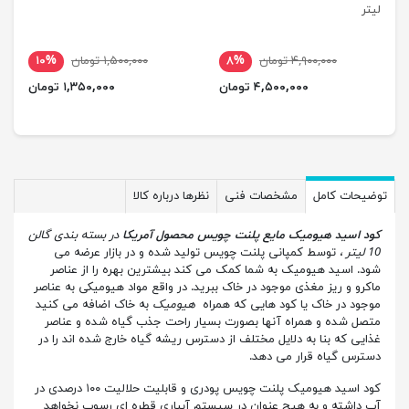
لیتر
۴,۹۰۰,۰۰۰ تومان
۸%
۱,۵۰۰,۰۰۰ تومان
۱۰%
۴,۵۰۰,۰۰۰ تومان
۱,۳۵۰,۰۰۰ تومان
توضیحات کامل
مشخصات فنی
نظرها درباره کالا
کود اسید هیومیک مایع پلنت چویس محصول آمریکا
در بسته بندی گالن
10 لیتر ،
توسط کمپانی پلنت چویس تولید شده و در بازار عرضه می
شود. اسید هیومیک به شما کمک می کند بیشترین بهره را از عناصر
ماکرو و ریز مغذی موجود در خاک ببرید. در واقع مواد هیومیکی به عناصر
موجود در خاک یا کود هایی که همراه
هیومیک
به خاک اضافه می کنید
متصل شده و همراه آنها بصورت بسیار راحت جذب گیاه شده و عناصر
غذایی که بنا به دلایل مختلف از دسترس ریشه گیاه خارج شده اند را در
دسترس گیاه قرار می دهد.
کود اسید هیومیک پلنت چویس پودری و قابلیت حلالیت ۱۰۰ درصدی در
آب داشته و به هیچ عنوان در سیستم آبیاری قطره ای رسوب نخواهد