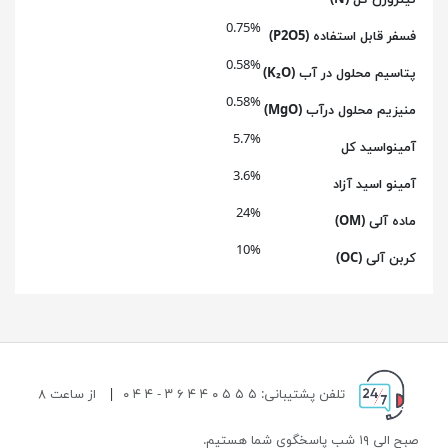
نیتروژن کل (N)
0.75%
فسفر قابل استفاده (P2O5)
0.58%
پتاسیم محلول در آب (K₂O)
0.58%
منیزیم محلول درآب (MgO)
5.7%
آمینواسید کل
3.6%
آمینو اسید آزاد
24%
ماده آلی (OM)
10%
کربن آلی (OC)
تلفن پشتیبانی: ۵ ۵ ۵ ۰ ۴ ۴ ۶ ۳ - ۴ ۴ ۰
|
از ساعت ۸
صبح الی ۱۹ شب پاسخگوی شما هستیم.