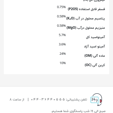
نیتروژن کل (N)
0.75%
فسفر قابل استفاده (P2O5)
0.58%
پتاسیم محلول در آب (K₂O)
0.58%
منیزیم محلول درآب (MgO)
5.7%
آمینواسید کل
3.6%
آمینو اسید آزاد
24%
ماده آلی (OM)
10%
کربن آلی (OC)
تلفن پشتیبانی: ۵ ۵ ۵ ۰ ۴ ۴ ۶ ۳ - ۴ ۴ ۰
|
از ساعت ۸
صبح الی ۱۹ شب پاسخگوی شما هستیم.