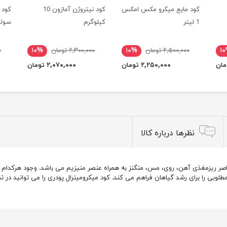
کود مایع میکرو مکس امکس
کود نیتروژن آمازون 10
1 لیتر
کیلوگرم
سولومکس
۱
۲,۵۰۰,۰۰۰ تومان
۱۰%
۲,۳۰۰,۰۰۰ تومان
۱۰%
۰
۲,۲۵۰,۰۰۰ تومان
۲,۰۷۰,۰۰۰ تومان
نظرها درباره کالا
ر ریزمغذی آهن، روی، مس، منگنز به همراه عنصر منیزیم می باشد. وجود هرکدام از
بی را برای رشد گیاهان فراهم می کند. کود میکرومینرال پودری را می توانید در تمام