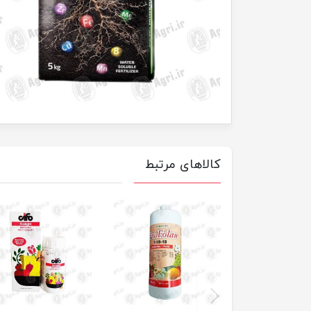
کالاهای مرتبط
previus