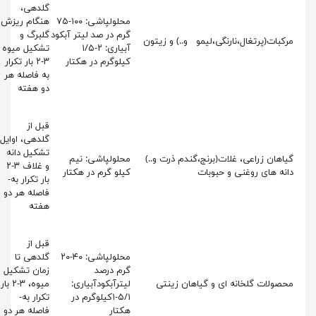
گلدهی،
محلولپاشی: ۱۰۰-۷۵
هنگام ریزش
گرم در صد لیتر آبکود
گلبرگ و
مرکبات(پرتغال،نارنگی،لیمو و..) و زیتون
آبیاری: ۲-۱/۵
تشکیل­ میوه
کیلوگرم در هکتار
۳-۲ بار تکرار
به ­فاصله هر
دو هفته
قبل از
گلدهی، اوایل
تشکیل دانه
گیاهان زراعی، غلات(برنج،گندم ذرت و..)
محلولپاشی: نیم
و غلاف ۳-۲
دانه های روغنی و حبوبات
کیلو گرم در هکتار
بار تکرار به­
فاصله هر دو
هفته
قبل از
محلولپاشی: ۴۰-۲۰
گلدهی تا
گرم درصد
زمان تشکیل
محصولات گلخانه ای و گیاهان زینتی
لیترآبکودآبیاری:
میوه، ۳-۲ بار
۵/۱-۱کیلوگرم در
تکرار به­
هکتار
فاصله هر دو