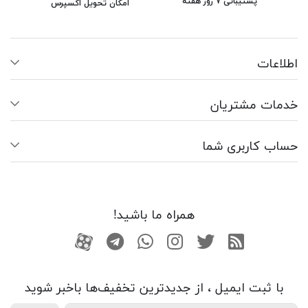
پشتیبانی ۷ روز هفته
امکان تحویل اکسپرس
اطلاعات
خدمات مشتریان
حساب کاربری شما
همراه ما باشید!
RSS
توییتر
اینستاگرام
واتساپ
تلگرام
آپارات
با ثبت ایمیل ، از جدید‌ترین تخفیف‌ها با‌خبر شوید