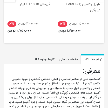
فلورال پتاسیم (Floral K) 1
گروفلان 18-18-1 1 لیتر
فوگ
کیلوگرم
۱,۵۰۰,۰۰۰ تومان
۱۰%
۳,۰۰۰,۰۰۰ تومان
۸%
۱,۳۵۰,۰۰۰ تومان
۲,۷۵۰,۰۰۰ تومان
توضیحات کامل
مشخصات فنی
نظرها درباره کالا
معرفی:
کنسانتره غنی از عناصر اساسی و اصلی مختص گلدهی و میوه نشینی
ایکس گرین گلر ترکیب پودری با انحلال پذیری ۱۰۰ درصد در آب، حاوی
فسفر و پتاسیم قابل جذب به همراه بور و مولیبدن به فرم بهینه شده و
آمینو اسید های انتخابی (چپگرد ال-آلفا) است. میزان بالای بور و مولیبدن
در گلر آن را به محصولی حرفه ای، تخصصی و ایده آل برای پیشگیری و
اصلاح کمبود این عناصر در گیاه تبدیل کرده است. وجود آمینو اسید های
ال-آلفا باعث تسهیل در جذب و جابجایی بور و مولیبدن در گیاه می شود.