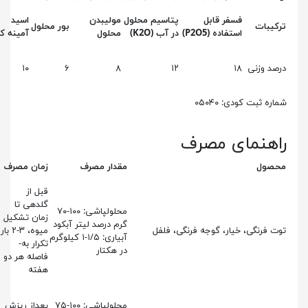
فسفر قابل
پتاسیم محلول
مولیبدن
اسید
ترکیبات
بور محلول
استفاده (P2O5)
در آب (K2O)
محلول
آمینه کل
درصد وزنی
۱۸
۱۲
۸
۶
۱۰
شماره ثبت کودی: ۰۵۰۴۰
راهنمای مصرف
محصول
مقدار مصرف
زمان مصرف
قبل از
گلدهی تا
محلولپاشی: ۱۰۰-۷۰
زمان تشکیل
گرم درصد لیتر آبکود
توت فرنگی، خیار، گوجه فرنگی، فلفل
میوه، ۳-۲ بار
آبیاری: ۱/۵-۱ کیلوگرم
تکرار به­
در هکتار
فاصله هر دو
هفته
محلولپاشی: ۱۰۰-۷۵
بعداز ریزش