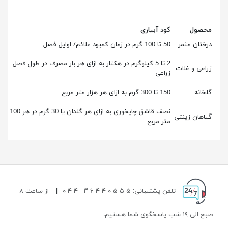
محصول
کود آبیاری
درختان مثمر
50 تا 100 گرم در زمان کمبود علائم/ اوایل فصل
2 تا 5 کیلوگرم در هکتار به ازای هر بار مصرف در طول فصل
زراعی و غلات
زراعی
گلخانه
150 تا 300 گرم به ازای هر هزار متر مربع
نصف قاشق چایخوری به ازای هر گلدان یا 30 گرم در هر 100
گیاهان زینتی
متر مربع
تلفن پشتیبانی: ۵ ۵ ۵ ۰ ۴ ۴ ۶ ۳ - ۴ ۴ ۰
|
از ساعت ۸
صبح الی ۱۹ شب پاسخگوی شما هستیم.