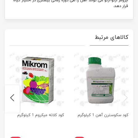
ایزومر ارتو-ارتو می تواند آهن را طی دوره زمانی بیشتری در اختیار گیاه
قرار دهد.
کالاهای مرتبط
next
previus
کود سکوسترن آهن 1 کیلوگرم
کود کلاته میکروم 1 کیلوگرم