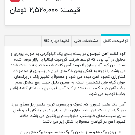
قیمت:
۲,۵۲۰,۰۰۰ تومان
توضیحات کامل
مشخصات فنی
نظرها درباره کالا
کود کلات آهن فیوسول
در بسته بندی یک کیلوگرمی به صورت پودری و
محلول در آب بوده که توسط شرکت گروفوت ایتالیا به بازار عرضه شده
است. این کود آهن حاوی 6 درصد آهن کلات شده با تجزیه ضمانت شده
می باشد. با توجه به آهکی بودن خاک‌های ایران در بسیاری از محصولات
کشاورزی کمبود آهن دیده می شود و معمولاً با تغییر رنگ در برگ‌های
جوان گیاه قابل تشخیص است. به همین دلیل جهت رفع مشکل عدم
جذب آهن در خاک، با استفاده از کود آهن فیوسول با ساختار کلاته (قابل
جذب) توصیه می شود.
آهن یک عنصر ضروری کم تحرک و پرمصرف ترین
عنصر ریز مغذی
مورد
نیاز گیاهان است. این عنصر دارای نقش حیاتی در توليد کلروفيل، فعال
سازی سيستم‌های فتوسنتز، متابوليسـم پروتئيـن می باشد. علائم
کمبود آهن در گیاهان معمولا به شکل زیر می باشد:
زردی برگ ها و سبز ماندن رگبرگ ها مخصوصا برگ های جوان