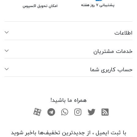
پشتیبانی ۷ روز هفته
امکان تحویل اکسپرس
اطلاعات
خدمات مشتریان
حساب کاربری شما
همراه ما باشید!
RSS
توییتر
اینستاگرام
واتساپ
تلگرام
آپارات
با ثبت ایمیل ، از جدید‌ترین تخفیف‌ها با‌خبر شوید