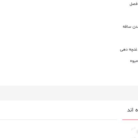
 فصل
شدن ساقه
 غنچه دهی
میوه
 اند