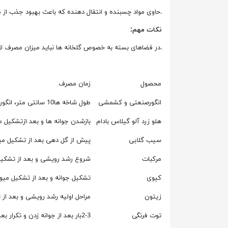
.حاوی مواد چسبنده و انتقال دهنده که باعث بهبود جذب از 
نکات مهم:
.در فضاهای بسته به خصوص گلخانه ها نباید میزان مصرف از 200 گرم در صد لیتر فراتر رو
محصول
زمان مصرف
انگورصنعتی و کشمشی
طول شاخه ها10 سانتی متر، انگورها3-4میلیمترند
هلو زرد آلو گیلاس بادام
بازشدن جوانه ها و بعد ازتشکیل م
سیب گلابی
پیش از گل دهی بعد از تشکیل می
مرکبات
شروع رشد رویشی و بعد از تشکیل
کیوی
تشکیل جوانه و بعد از تشکیل میو
زیتون
مراحل اولیه رشد رویشی و بعد از
توت فرنگی
2-3بار بعد از جوانه زدن و تکرار بعد از رشد رویشی تا گل دهی