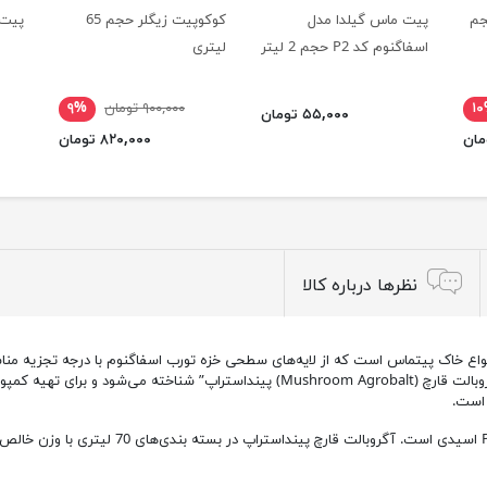
دا کد C2 حجم
پیت ماس گیلدا مدل
کوکوپیت زیگلر حجم 65
پیت ماس 70
اسفاگنوم کد P2 حجم 2 لیتر
لیتری
۱
۹۰۰,۰۰۰ تومان
۹%
۵۵,۰۰۰ تومان
۸۲۰,۰۰۰ تومان
نظرها درباره کالا
پیت ماس پینداستراپ آگروبالت قارچ (trup
محصول پر طرفدار در بخش کشاورزی است با نام تجاری “آگروبالت قارچ (hroom Agrobalt
 است.