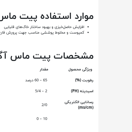
موارد استفاده پیت ماس
افزايش حاصل‌خيزی و بهبود ساختار خاک‌های قلیایی
كمپوست و مخلوط پوششی مناسب جهت پرورش قارچ
مشخصات پيت ‎ماس آگروبالت قارچ
ويژگی محصول
مقدار
رطوبت (%)
65 – 60 درصد
اسيديته (PH)
2 – 5/4
رسانايی الكتريكی
2/0
(ms/cm)
10 – 0