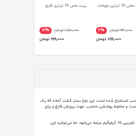
 لیتری بلوبالت
پیت ماس 70 لیتری قارچ
۹۴۰,۰۰۰ تومان
۴%
۱,۱۵۰,۰۰۰ تومان
۱۳%
۸۹۹,۰۰۰ تومان
۹۹۹,۰۰۰ تومان
Pinds) یکی از انواع خاک پیتماس است که از لايه‌ه‎ای سطحی خزه تورب اسفاگنوم با ‎درجه تجزيه مناسب استخراج شده است. این نوع بستر کشت آماده که یک
Mus) پینداستراپ” شناخته می‌شود و برای تهیه كمپوست و مخلوط پوششی مناسب جهت پرورش قارچ و برای
پيت‎ماس قارچ پینداستراپ (Mushroom Agrobalt) داراي PH اسيدی است. آگروبالت قارچ پینداستراپ در بسته بندی‌های 70 لیتری با وزن خالص تقریبی 16 کیلوگرم عرضه می‌شود. اما می‎‌توانید این