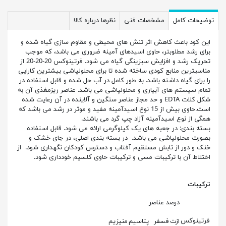
توضیحات کامل
مشخصات فنی
نظرها درباره کالا
این کود باعث کاهش اثر تنش های محیطی و مقاوم سازی گیاه شده و
برای رشد مطلوبتر، حاوی اسیدهای آمینه ضروری می باشد، که موجب
تحریک رشد و افزایش سبزینگی گیاه می شود. فرتینوکس 20-20-20 از
مناسبترین منابع کودی ساخته شده تا برای محلولپاشی بیشترین کارایی
را برای گیاه داشته باشد. به طور کامل در آب حل شده و قابل استفاده در
تمام سیستم های آبیاری و محلولپاشی می باشد. عناصر ریزمغذی آن به
شکل کلات EDTA و حد مجاز عناصر سنگین و آلاینده در آن رعایت شده
است.حاوی بیش از 15 نوع اسیدآمینه مفید و موثر در رشد می باشد که
همگی از نوع اسیدآمینه آزاد چپ گرد می باشند.
بسته بندی: در جعبه های یک کیلوگرمی ارائه می شود. قابل استفاده
بصورت محلولپاشی می باشد. در بسته بندی اصلی، در جای خشک و
خنک و دور از تابش مستقیم آفتاب و دسترس کودکان نگهداری شود. از
اختلاط آن با ترکیبات مسی و ترکیبات حاوی کلسیم خودداری شود.
ترکیبات
درصد عناصر
فرتینوکس
ازت
فسفر
پتاسیم
منیزیم