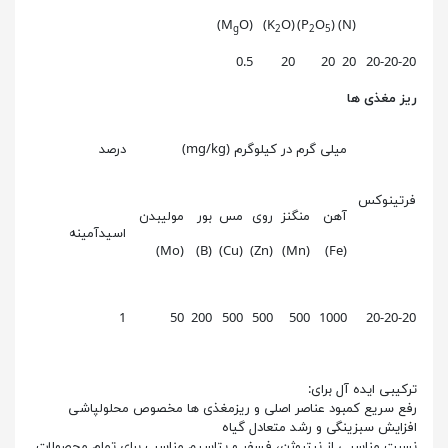
O)
(M
O)
(K
)
O
(P
(N)
g
2
2
5
0.5
20
20
20
20-20-20
ریز مغذی ها
میلی گرم در کیلوگرم (mg/kg)
درصد
فرتینوکس
آهن
منگنز
روی
مس
بور
مولیبدن
اسیدآمینه
(Mo)
(B)
(Cu)
(Zn)
(Mn)
(Fe)
1
50
200
500
500
500
1000
20-20-20
ترکیبی ایده آل برای:
رفع سریع کمبود عناصر اصلی و ریزمغذی ها مخصوص محلولپاشی
افزایش سبزینگی و رشد متعادل گیاه
نسبت مناسبی از نیتروژن، فسفر و پتاسیم مناسب برای تمام محصولات