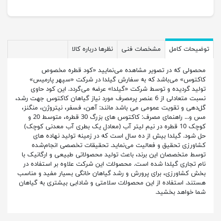
توضیحات کامل
مشخصات فنی
نظرها درباره کالا
محصولی که در تصویر مشاهده می‌نمایید «کود قطره مخصوص
کاکتوس» می‌باشد که به سفارش گیلدا در شرکت «سپهر پارمیس»
تولید گردیده و توسط شرکت «گیلدا» عرضه می‌گردد. این کود حاوی
نسبت متعادلی از 6 عنصر پرمصرف مورد نیاز گیاهان کاکتوس جهت رشد،
گل‌دهی و تقویت عمومی می باشد مانند: آهن، فسفر، نیتروژن، منگنز،
مس و... راهنمای مصرف: کاکتوس های بزرگ 30 قطره، متوسط 20 و
کوچک 10 قطره در نیم لیتر آب (معادل یک بطری آب معدنی کوچک)
حل شود. گیلدا بیش از ده سال است که در زمینه‌ تولید نهاده های
کشاورزی تحقیق و فعالیت می‌نماید. تحقیقات تخصصی انجام‌شده
توسط متخصصان این برند، باعث تولید محصولاتی طبیعی و ارگانیک با
نام تجاری گیلدا شده است. محصولات این شرکت علاوه بر استفاده در
بخش کشاورزی، برای پرورش و رشد گیاهان خانگی بسیار مفید و مناسب
هستند. استفاده از این محصولات سلامتی و شادابی بیشتری به گیاهان
شما خواهد بخشید.