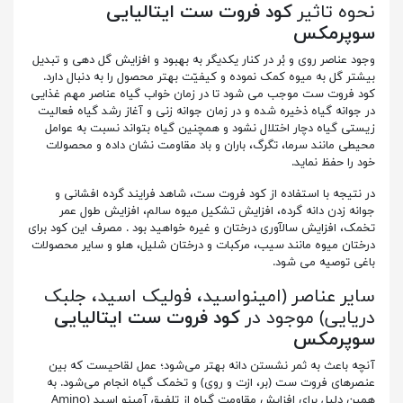
نحوه تاثیر
کود فروت ست ایتالیایی
سوپرمکس
وجود عناصر روی و بُر در کنار یکدیگر به بهبود و افزایش گل دهی و تبدیل
بیشتر گل به میوه کمک نموده و کیفیّت بهتر محصول را به دنبال دارد.
کود فروت ست موجب می شود تا در زمان خواب گیاه عناصر مهم غذایی
در جوانه گیاه ذخیره شده و در زمان جوانه زنی و آغاز رشد گیاه فعالیت
زیستی گیاه دچار اختلال نشود و همچنین گیاه بتواند نسبت به عوامل
محیطی مانند سرما، تگرگ، باران و باد مقاومت نشان داده و محصولات
خود را حفظ نماید.
در نتیجه با استفاده از کود فروت ست، شاهد فرایند گرده افشانی و
جوانه زدن دانه گرده، افزایش تشکیل میوه سالم، افزایش طول عمر
تخمک، افزایش سال­آوری درختان و غیره خواهید بود . مصرف این کود برای
درختان میوه مانند سیب، مرکبات و درختان شلیل، هلو و سایر محصولات
باغی توصیه می شود.
سایر عناصر (امینواسید، فولیک اسید، جلبک
دریایی) موجود در
کود فروت ست ایتالیایی
سوپرمکس
آنچه باعث به ثمر نشستن دانه بهتر می‌شود؛ عمل لقاحیست که بین
عنصرهای فروت ست (بر، ازت و روی) و تخمک گیاه انجام می‌شود. به
همین دلیل برای افزایش مقاومت گیاه از تلفیق آمینو اسید (Amino