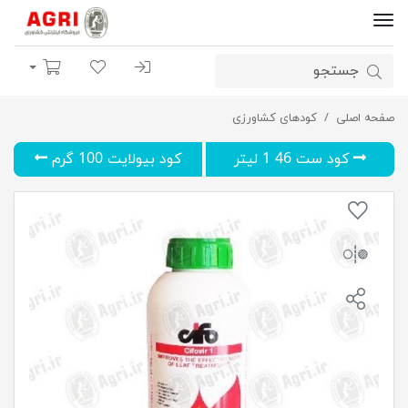
ورود | ثبت نام
لیست مورد علاقه
سبد خرید
صفحه اصلی
کود سیفوویر (Cifovir 1) 1 لیتر
کودهای کشاورزی
کود ست 46 1 لیتر
کود بیولایت 100 گرم