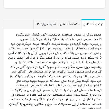
توضیحات کامل
مشخصات فنی
نظرها درباره کالا
محصولی که در تصویر مشاهده می‌نمایید «کود افزایش سبزینگی و
تقویت عمومی» می‌باشد که به سفارش گیلدا در شرکت «سپهر
پارمیس» تولید گردیده و توسط شرکت «گیلدا» عرضه می‌گردد.این کود
حاوی نسبت متعادلی از عناصر پرمصرف مورد نیاز گیاهان جهت سبزینگی
و تقویت عمومی می باشد که بخش قابل توجهی از آن را کود کلات آهن
10% تشکل داده است. علاوه بر این 8 عنصر دیگر و مواد آلی جهت تامین
نیاز های دیگر گیاه نیز در این کود افزوده شده است مانند نیتروژن،
پتاسیم، روی، مس، منگنز و... علائم کمبود آهن: اثر کمبود آهن در خاک
گیاهان کاملا مشهود است، برگهای جوان زرد میشوند ولی رگبرگها سبز
باقی می مانند و در کمبود آهن شدید رشد متوقف و ریزش برگها شروع
می شود. گیلدا بیش از ده سال است که در زمینه‌ تولید نهاده های
کشاورزی تحقیق و فعالیت می‌نماید. تحقیقات تخصصی انجام‌شده
توسط متخصصان این برند، باعث تولید محصولاتی طبیعی و ارگانیک با
نام تجاری گیلدا شده است. محصولات این شرکت علاوه بر استفاده در
بخش کشاورزی، برای پرورش و رشد گیاهان خانگی بسیار مفید و مناسب
هستند. استفاده از این محصولات سلامتی و شادابی بیشتری به گیاهان
شما خواهد بخشید.