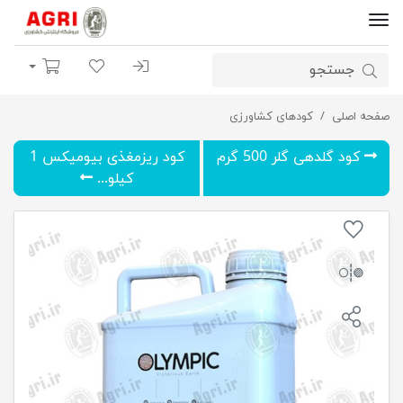
ورود | ثبت نام
لیست مورد علاقه
سبد خرید
اصلی
سیم مایع المپیک 5 لیتر
کودهای کشاورزی
کود گلدهی گلر 500 گرم
کود ریزمغذی بیومیکس 1
کیلو...