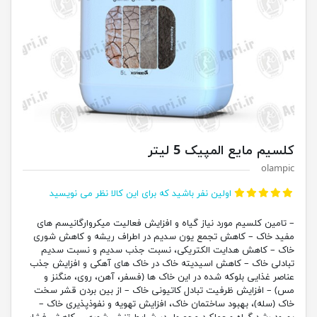
سیم مایع المپیک 5 لیتر
olamp
اولین نفر باشید که برای این کالا نظر می نویسید
امین کلسیم مورد نیاز گیاه و افزایش فعالیت میکروارگانیسم های
ید خاک – کاهش تجمع یون سدیم در اطراف ریشه و کاهش شوری
ک – کاهش هدایت الکتریکی، نسبت جذب سدیم و نسبت سدیم
دلی خاک – کاهش اسیدیته خاک در خاک های آهکی و افزایش جذب
صر غذایی بلوکه شده در این خاک ها (فسفر، آهن، روی، منگنز و
 – افزایش ظرفیت تبادل کاتیونی خاک – از بین بردن قشر سخت
 (سله)، بهبود ساختمان خاک، افزایش تهویه و نفوذپذیری خاک –