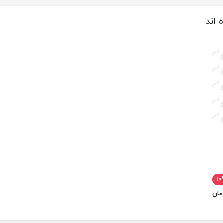
 اند
۱