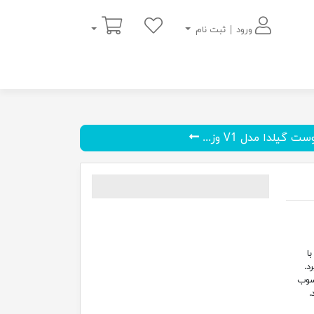
سبد خرید
ورود | ثبت نام
گیلدا مدل V1 وز...
ا
د.
سوب
.