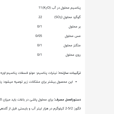
پتاسیم محلول در آب (K
O)
11
2
گوگرد محلول (SO
)
22
3
بر محلول
0/1
مس محلول
0/05
منگنز محلول
0/1
روی محلول
0/1
ترکیبات سازنده:
نیترات پتاسیم- مونو فسفات پتاسیم-اوره- 
این محصول بیشتر برای مشکلات زیر توصیه میشود: ر
دستورالعمل مصرف:
برای محلول پاشی در باغات باید میزان 1000 لیتر آب برای هر هکتار استفاده شود و مزارع بایستی میزان 500 لیتر برای هر هکتار استفاده شود.
انگور: 5/2-2 کیلوگرم در هزار لیتر آب و بایستی قبل از گلدهی تا تشکیل میوه استفاده شود.