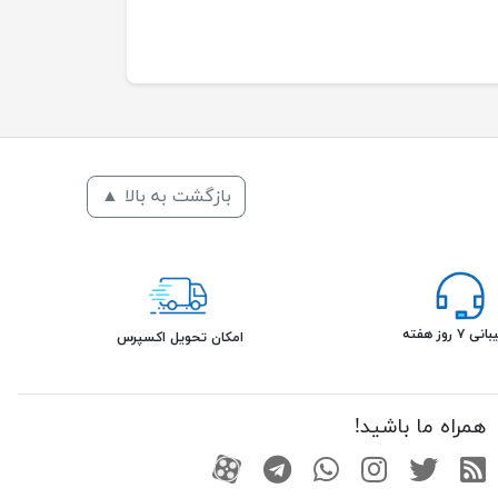
بازگشت به بالا ▲
۷ روز هفته
امکان تحویل اکسپرس
همراه ما باشید!
RSS
توییتر
اینستاگرام
واتساپ
تلگرام
آپارات