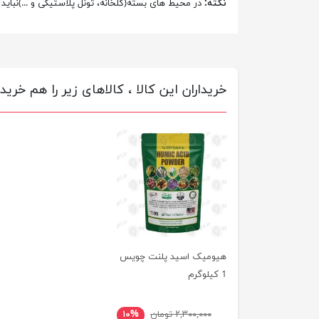
نکته:
در محیط های بسته(گلخانه، تونل پلاستیکی و ...)نباید میزان مصرف از 200 گرم در 100 لیترآب بیشتر شود/ محلول پاش
خریداران این کالا ، کالاهای زیر را هم خریده
هیومیک اسید پلنت چویس
1 کیلوگرم
۲,۳۰۰,۰۰۰ تومان
۱۰%