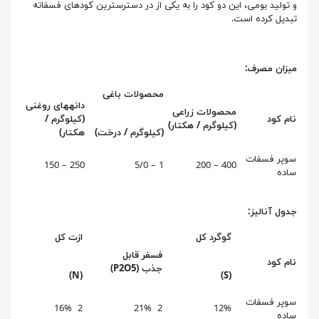
و تولید بومی، این دو کود را به یکی از در دسترس­ترین کودهای فسفاته
تبدیل کرده است.
میزان مصرف:
محصولات باغی
دانه­های روغنی
محصولات زراعی
نام کود
(کیلوگرم /
(کیلوگرم / هکتار)
(کیلوگرم / درخت)
هکتار)
سوپر فسفات
250 – 150
1 – 5/0
400 – 200
ساده
جدول آنالیز:
گوگرد کل
ازت کل
فسفر قابل
نام کود
جذب
(P2O5)
(N)
(S)
سوپر فسفات
2 16%
2 21%
12%
ساده