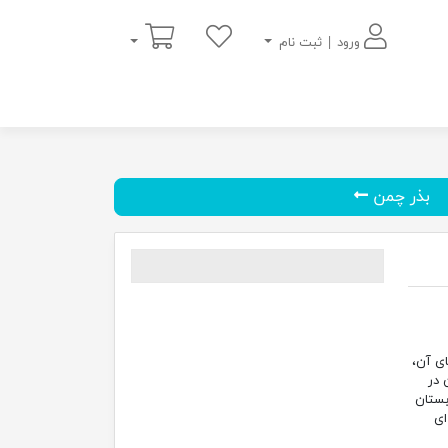
سبد خرید
ورود | ثبت نام
بذر چمن
ای آن،
 در
بستان
ای