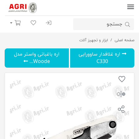
ورود | ثبت نام
لیست مورد علاقه
سبد خرید
صفحه اصلی
اره غلافدار تاشو واستر VFS020
ابزار و تجهیز آلات
اره غلافدار ساوورایی
اره باغبانی واستر مدل
Woode...
C330