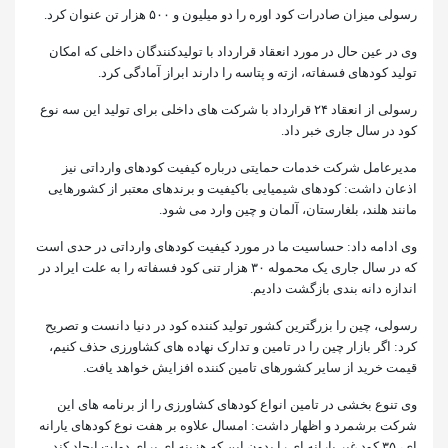
رسولی میزان صادرات کود اوره را دو میلیون و ۵۰۰ هزار تن عنوان کرد.
وی در عین حال در مورد انعقاد قرارداد با تولیدکنندگان داخلی که امکان
تولید کودهای فسفاته، ازته و پتاسه را دارند ابراز آمادگی کرد.
رسولی از انعقاد ۲۴ قرارداد با شرکت های داخلی برای تولید این سه نوع
کود در سال جاری خبر داد.
مدیرعامل شرکت خدمات حمایتی درباره کیفیت کودهای وارداتی نیز
اذعان داشت: کودهای شیمیایی باکیفیت و برندهای معتبر از کشورهایی
مانند هلند، بلغارستان، آلمان و چین وارد می شود.
وی ادامه داد: حساسیت ما در مورد کیفیت کودهای وارداتی در حدی است
که در سال جاری یک محموله ۳۰ هزار تنی کود فسفاته را به علت ایراد در
اندازه دانه بندی بازگشت دادیم.
رسولی، چین را بزرگترین کشور تولید کننده کود در دنیا دانست و تصریح
کرد: اگر بازار چین را در تامین و تدارک نهاده های کشاورزی حذف کنیم،
قیمت خرید از سایر کشورهای تامین کننده افزایش خواهد یافت.
وی تنوع بخشی در تامین انواع کودهای کشاورزی را از برنامه های این
شرکت برشمرد و اظهار داشت: امسال علاوه بر هفت نوع کودهای یارانه
ای، ۳۵ کود غیر یارانه ای را بدون این که هزینه ای برای دولت ایجاد کند