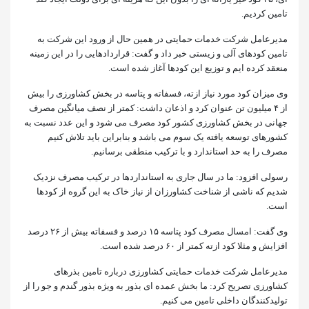
تامین کردیم.
مدیرعامل شرکت خدمات حمایتی در همین حال از ورود این شرکت به
تامین کودهای آلی و زیستی خبر داد و گفت: قراردادهایی را در این زمینه
منعقد کرده ایم و توزیع این کودها آغاز شده است.
وی میزان کود مورد نیاز ازته، فسفاته و پتاسه در بخش کشاورزی را بیش
از ۴ میلیون تن عنوان کرد و اذعان داشت: کمتر از نصف میانگین مصرف
جهانی در بخش کشاورزی کشور کود مصرف می شود و این عدد نسبت به
کشورهای توسعه یافته یک سوم می باشد و بنابراین باید تلاش کنیم
مصرف را به حد استاندارد و با ترکیب منطقی برسانیم.
رسولی افزود: ما در سال جاری به استانداردها در ترکیب مصرف نزدیک
شدیم که ناشی از شناخت کشاورزان از نیاز خاک به این گروه از کودها
است.
وی گفت: امسال مصرف کود پتاسه ۱۵ درصد و فسفاته بیش از ۲۶ درصد
افزایش و مثلا کود ازته کمتر از ۶۰ درصد شده است.
مدیرعامل شرکت خدمات حمایتی کشاورزی درباره تامین بذرهای
کشاورزی تصریح کرد: ما بخش عمده ای بذور به ویژه بذور گندم و جو را از
تولیدکنندگان داخلی تامین می کنیم.