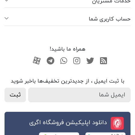
خدمات مشتریان
حساب کاربری شما
همراه ما باشید!
RSS
توییتر
اینستاگرام
واتساپ
تلگرام
آپارات
با ثبت ایمیل ، از جدید‌ترین تخفیف‌ها با‌خبر شوید
ثبت
دانلود اپلیکیشن فروشگاه اگری