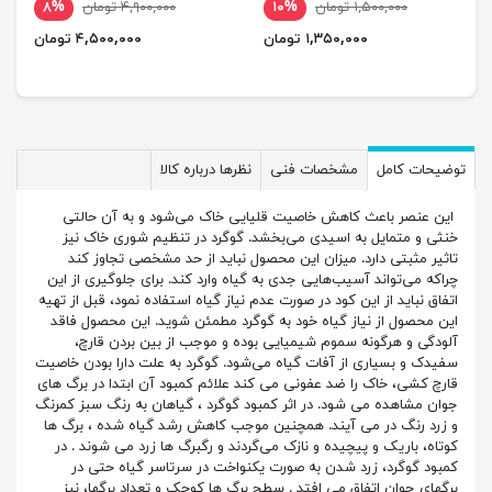
۱,۵۰۰,۰۰۰ تومان
۱۰%
۴,۹۰۰,۰۰۰ تومان
۸%
۱,۳۵۰,۰۰۰ تومان
۴,۵۰۰,۰۰۰ تومان
توضیحات کامل
مشخصات فنی
نظرها درباره کالا
این عنصر باعث کاهش خاصیت قلیایی خاک می‌شود و به آن حالتی
خنثی و متمایل به اسیدی می‌بخشد. گوگرد در تنظیم شوری خاک نیز
تاثیر مثبتی دارد. میزان این محصول نباید از حد مشخصی تجاوز کند
چراکه می‌تواند آسیب‌هایی جدی به گیاه وارد کند. برای جلوگیری از این
اتفاق نباید از این کود در صورت عدم نیاز گیاه استفاده نمود، قبل از تهیه
این محصول از نیاز گیاه خود به گوگرد مطمئن شوید. این محصول فاقد
آلودگی و هرگونه سموم شیمیایی بوده و موجب از بین بردن قارچ،
سفیدک و بسیاری از آفات گیاه می‌شود. گوگرد به علت دارا بودن خاصیت
قارچ کشی، خاک را ضد عفونی می کند علائم کمبود آن ابتدا در برگ های
جوان مشاهده می شود. در اثر کمبود گوگرد ، گیاهان به رنگ سبز کمرنگ
و زرد رنگ در می آیند. همچنین موجب کاهش رشد گیاه شده ، برگ ها
کوتاه، باریک و پیچیده و نازک می‌گردند و رگبرگ ها زرد می شوند . در
کمبود گوگرد، زرد شدن به صورت یکنواخت در سرتاسر گیاه حتی در
برگهای جوان اتفاق می افتد . سطح برگ ها کوچک و تعداد برگها، نیز