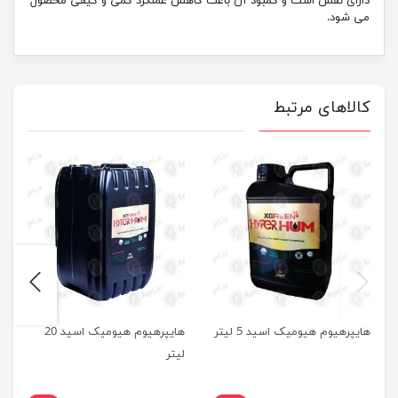
دارای نقش است و کمبود آن باعث کاهش عملکرد کمی و کیفی محصول
می شود.
کالاهای مرتبط
next
previus
هایپرهیوم هیومیک اسید 5 لیتر
هایپرهیوم هیومیک اسید 20
لیتر