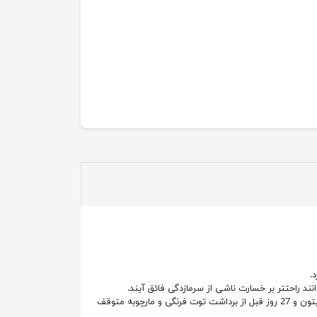
.
 راحتتر بر خسارت ناشی از سرمازدگی فائق آیند.
• استفاده از این ترکیب را یک هفته قبل از برداشت هلو، سیب، گلابی، گوجه فرنگی، فلفل، بادمجان، آرتیشو، تربچه و 24 روز قبل از برداشت زیتون و 27 روز قبل از برداشت توت فرنگی و مارچوبه متوقف