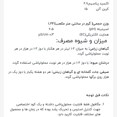
اکسید پتاسیم
۲.۹
کربن آلی
۱۵
وزن حجمی( گرم در سانتی متر مکعب)
۱.۲۲
اسیدیته (pH)
۶.۵
هدایت الکتریکی(EC)
۰.۳ µS/cm
میزان و شیوه مصرف:
گیاهان زراعی:
به میزان ۲-۱ لیتر در هر هکتار با دوز ۲-۱ در هزار در هر
نوبت محلولپاشی گردد.
درختان میوه:
با دوز ۲-۱ در هزار در هر نوبت محلولپاشی استفاده گردد.
صیفی جات گلخانه ای و گیاهان زینتی:
هر دو هفته یکبار با دوز یک در
هزار روی برگها محلولپاشی گردد.
نکات قبل توجه
مگافول فقط قابلیت محلول‌پاشی داشته و یک کود اختصاصی
جهت کنترل استرس و تحریک رشد بوده که در زمان ها و محصول
های مختلف قابلیت کاربرد دارد.