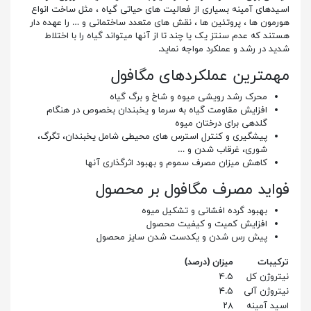
اسیدهای آمینه بسیاری از فعالیت های حیاتی گیاه ، مثل ساخت انواع
هورمون ها ، پروتئین ها ، نقش های متعدد ساختمانی و … را عهده دار
هستند که عدم سنتز یک یا چند تا از آنها میتواند گیاه را با اختلاط
شدید در رشد و عملکرد مواجه نماید.
مهمترین عملکردهای مگافول
محرک رشد رویشی میوه و شاخ و برگ گیاه
افزایش مقاومت گیاه به سرما و یخبندان بخصوص در هنگام
گلدهی برای درختان میوه
پیشگیری و کنترل استرس های محیطی شامل یخبندان، تگرگ،
شوری، غرقاب شدن و …
کاهش میزان مصرف سموم و بهبود اثرگذاری آنها
فواید مصرف مگافول بر محصول
بهبود گرده افشانی و تشکیل میوه
افزایش کمیت و کیفیت محصول
پیش رس شدن و یکدست شدن سایز محصول
ترکیبات
میزان (درصد)
نیتروژن کل
۴.۵
نیتروژن آلی
۴.۵
اسید آمینه
۲۸