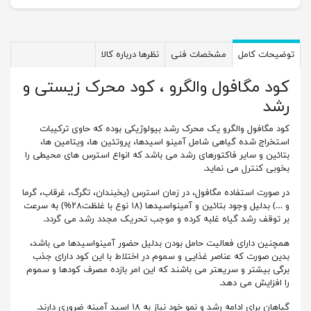
توضیحات کامل
مشخصات فنی
نظرها درباره کالا
کود مگافول والگرو ، کود محرک زیستی و
رشد
کود مگافول والگرو یک محرک رشد بیولوژیکی بوده که حاوی ترکیبات
استخراج شده گیاهی شامل آمینو اسیدها، پروتئین ها، ویتامین ها،
بتائین و سایر فاکتورهای رشد می باشد که انواع استرس های محیطی را
بخوبی کنترل می نماید.
در صورت استفاده مگافول، در زمان استرس (یخبندان، تگرگ، غرقاب، گرما
و …) بدلیل وجود بتائین و آمینواسیدها (۱۸ نوع با غلظت۲۸%) به سرعت
بر توقف رشد گیاه غلبه کرده و موجب تحریک مجدد رشد می گردد.
همچنین دارای فعالیت حامل بودن بدلیل حضور آمینواسیدها می باشد،
بدین صورت که عناصر غذایی و سموم در اختلاط با این کود دارای جذب
برگی بیشتر و سریعتر می باشند که این امر بازده مصرف کودها و سموم
را افزایش می دهد.
گیاهان برای ادامه رشد و نمو خود نیاز به ۱۸ اسید آمینه ضروری دارند.