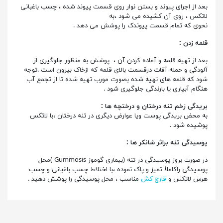
بعد از اجرای پیوند و بستن نوار روی قسمت پیوند شده ، چسب باغبانی
لاتکس ، روی آن کشیده می شود ،به
نحوی که تمام قسمت پیوندک را پوشش می دهد .
قلمه زدن :
بعد از تهیه قلمه و آماده کردن آن ، پوشش به منظور جلوگیری از
آلودگی و حمله آفات درقسمت بالای قلمه که ازخاک بیرون است .توجه
شود که قلمه های تهیه شده بصورت مورب تهیه شده تا از تجمع آب
هنگام آبیاری یا بارندگی جلوگیری شود .
بریدگی زخم تنه درختان و درختچه ها :
به محض بریدگی پوست ویا عوارض دیگری در تنه درختان ،با لاتکس
پوشیده شود .
پوسیدگی تنه براثر شانکر ها :
در صورت بروز پوسیدگی در تنه (بیماری گوموز Gummosis )محل
پوسیدگی راکاملاً تمیز و پاک نموده ،با اختلاط چسب باغبانی و چسب
هرس لاتکس و
قارچ کش
مناسب ، محل پوسیدگی را پوشش دهید .