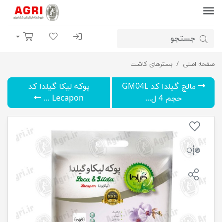
ورود | ثبت نام
لیست مورد علاقه
سبد خرید
صفحه اصلی
پوکه لیکا گیلدا مدل Lecapon حجم 2 لیتر
بسترهای کاشت
مالچ گیلدا کد GM04L
پوکه لیکا گیلدا کد
حجم 4 ل...
Lecapon ...