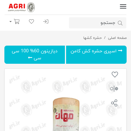
ورود | ثبت نام
لیست مورد علاقه
سبد خرید
صفحه اصلی
پودر حشره کش
حشره کشها
اسپری حشره کش کامن
دیازینون 60% 100 سی
سی