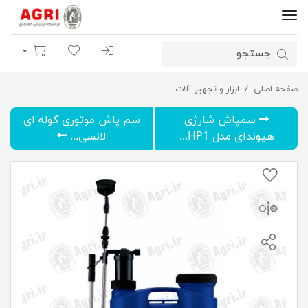
ورود | ثبت نام
لیست مورد علاقه
سبد خرید
صفحه اصلی
ابزار و تجهیز آلات
سمپاش شارژی هیوندای مدل HP1690 حجم 16 لیتر
سمپاش شارژی
سم پاش موتوری کوله ای
هیوندای مدل HP1...
لانسی...