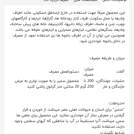
توضیحات کامل
مشخصات فنی
نظرها درباره کالا
این محصول صرفاً جهت استفاده در خارج ازمناطق مسکونی مانند اطراف
چادرها یا محل سکونت افراد، کنار رودخانه ها، گاراژها، انبارها و کارگاههای
چوب، شن و ماسه، اطراف زباله دانیها، کانتینرها، خانه های پیش ساخته،
چادرها، سنگرهای نظامی، انبارهای صحرایی و انبارهای علوفه می باشد.
همچنین می توان از آن در اطراف باغچه ها نیز استفاده نمود. از مصرف
در داخل باغچه خودداری شود.
میزان و طریقه مصرف:
میزان
آفات
دستورالعمل مصرف
مصرف
حشرات، جوندگان،
200 تا
محصول سمیر را به صورت نواری به عرض
خزندگان و مار
250 گرم
20 سانتی متر گرانول پاشی کنید
احتياطات:
“سَمیر” برای انسان و حيوانات اهلی مضر ميباشد. از خوردن و قرار
گرفتن در معرض بخار آن خودداری نمائيد. اين محصول برای ماهی ها
سمی ميباشد، آنرا مستقيماً در آب يا مناطقی که آبهای سطحی وجود
دارند، استفاده نکنيد.
شرایط نگهداری: