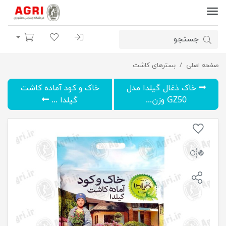
ورود | ثبت نام
لیست مورد علاقه
سبد خرید
صفحه اصلی
بسترهای کاشت
خاک و کود آماده کاشت گیلدا مدل GK04L حجم 4 لیتر
خاک ذغال گیلدا مدل
خاک و کود آماده کاشت
GZ50 وزن...
گیلدا ...