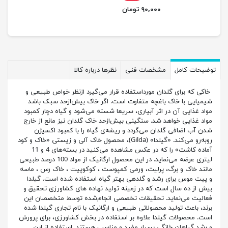
۹۰,۰۰۰ تومان
توضیحات کامل
مشخصات فنی
نظرها درباره کالا
خاکی که برای گلدان مورداستفاده قرار می‌گیرد ازنظر خواص طبیعی و
شیمیایی با خاک باغچه متفاوت است. اگر خاک بیش‌ازحد سبک باشد
مواد غذایی آن در اثر آبیاری، سریعا شسته می‌شود و گیاه دچار کمبود
مواد غذایی خواهد شد. سنگینی بیش‌ازحد خاک گلدان نیز مانع از خارج
شدن آب اضافی گلدان می‌گردد و ریشه‌ی گیاه را با کمبود اکسیژن
روبه‌رو می‌کند. «گیلدا» (Gilda)، محصول خاک آلی و زیستی «خاک و کود
آماده کاشت» را که در عکس مشاهده می‌کنید در بسته‌های 4 و 11
لیتری عرضه می‌نماید. در این محصول ارگانیک از مواد 100 درصد طبیعی
مانند خاک و برگ، پرلیت، ورمی کمپوست ، کوکوپیت ، خاک رس ، ماسه
و پیت موس برای رشد و گلدهی بهتر گیاه استفاده شده است. گیلدا
بیش از ده سال است که در زمینه‌ تولید نهاده های کشاورزی تحقیق و
فعالیت می‌نماید. تحقیقات تخصصی انجام‌شده توسط متخصصان این
برند، باعث تولید محصولاتی طبیعی و ارگانیک با نام تجاری گیلدا شده
است. محصولات گیلدا علاوه بر استفاده در بخش کشاورزی، برای پرورش
و رشد گیاهان خانگی بسیار مفید و مناسب هستند. استفاده از این