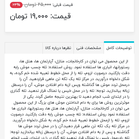
۲۵,۰۰۰ تومان
قیمت قبلی:
۲۴%
قیمت:
۱۹,۰۰۰ تومان
توضیحات کامل
مشخصات فنی
نظرها درباره کالا
از این محصول می توان در کارخانجات، منازل، آپارتمان ها، هتل ها،
رستورانها، انباری ها استفاده نمود. روش استفاده: تله چسب موش رابه
دقت بازکنید. درصورت لزوم، تله را از محل خطوط تعبیه شده خم کرده، به
شکل دلخواه درآورید. در مرکز تله یک تکه تن ماهی قراردهید. آن را
درمحل تردد موش ها گذاشته وپس ازبه دام افتادن موش، آن را درسطل
زباله بیاندازید. توجه: تله را در محل خیس یا نمناک قرار ندهید. تله گذاری
را در ابتدای شب انجام دهید تا بهترین نتیجه حاصل گردد. یکی از
موثرترین روش ها برای به دام انداختن موش های بزرگ از این محصول
می توان در کارخانجات، منازل، آپارتمان ها، هتل ها، رستورانها، انباری ها
استفاده نمود روش استفاده: تله چسب موش رابه دقت بازکنید. درصورت
لزوم، تله را ازمحل خطوط تعبیه شده خم کرده، به شکل دلخواه درآورید.
در مرکز تله یک تکه تن ماهی قرار دهید.آن را در محل تردد موش ها
گذاشته و پس از به دام افتادن موش، آن را درسطل زباله بیاندازید توجه:
تله رادرمحل خیس یا نمناک قرار ندهید تله گذاری را در ابتدای شب انجام