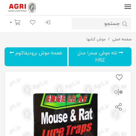
ورود | ثبت نام
لیست مورد علاقه
سبد خرید
صفحه اصلی
تله موش کتابی
موش کشها
تله موش صحرا مدل
طعمه موش برودیفاکوم
HRZ