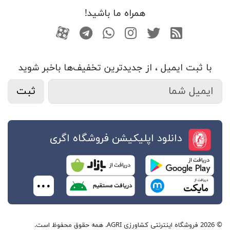
همراه ما باشید!
RSS
توییتر
اینستاگرام
واتساپ
تلگرام
آپارات
با ثبت ایمیل ، از جدید‌ترین تخفیف‌ها با‌خبر شوید
ثبت
دانلود اپلیکیشن فروشگاه اگری
© 2026 فروشگاه اینترنتی کشاورزی AGRI. همه حقوق محفوظ است.