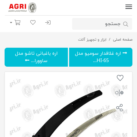
ورود | ثبت نام
لیست مورد علاقه
سبد خرید
صفحه اصلی
اره چوب بری VFS017 واستر تایوان
ابزار و تجهیز آلات
اره غلافدار سومیو مدل
اره باغبانی تاشو مدل
HI-65...
ساوورا...