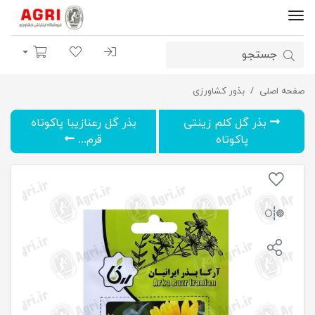
ورود | ثبت نام
لیست مورد علاقه
سبد خرید
صفحه اصلی
بذور کشاورزی
بذر گل آفتابگردان زینتی پابلند زرد
بذر گل کلم زینتی
بذر گل رعنازیبا پاکوتاه
پاکوتاه
قرم...